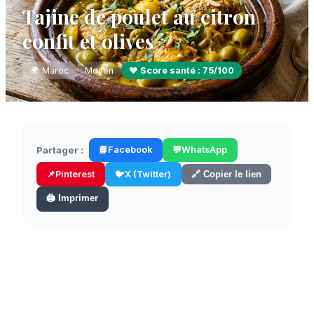
Tajine de poulet au citron
confit et olives
🌍
Maroc
Moyen
❤️ Score santé :
75
/100
Partager :
📘
Facebook
💬
WhatsApp
📌
Pinterest
🐦
X (Twitter)
🔗 Copier le lien
🖨️ Imprimer