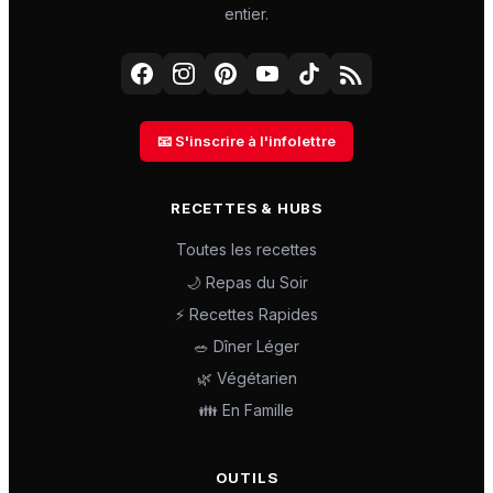
entier.
📧 S'inscrire à l'infolettre
RECETTES & HUBS
Toutes les recettes
🌙 Repas du Soir
⚡ Recettes Rapides
🥗 Dîner Léger
🌿 Végétarien
👪 En Famille
OUTILS