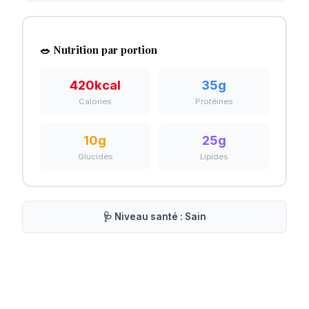
🥗 Nutrition par portion
420
kcal
35
g
Calories
Protéines
10
g
25
g
Glucides
Lipides
🩺 Niveau santé :
Sain