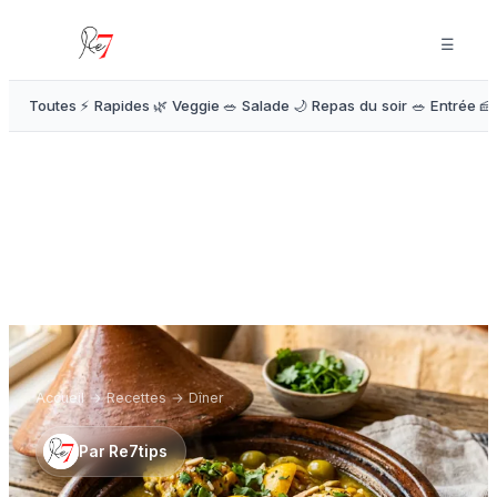
☰
Toutes
⚡ Rapides
🌿 Veggie
🥗 Salade
🌙 Repas du soir
🥗 Entrée
🍰
Accueil
→
Recettes
→
Dîner
Par
Re7tips