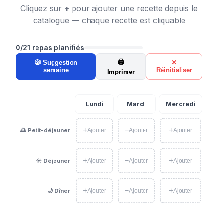
Cliquez sur
+
pour ajouter une recette depuis le
catalogue — chaque recette est cliquable
0
/21 repas planifiés
🖨️
🎲 Suggestion
✕
semaine
Réinitialiser
Imprimer
Lundi
Mardi
Mercredi
+
+
+
+
🌅
Petit-déjeuner
Ajouter
Ajouter
Ajouter
+
+
+
+
☀️
Déjeuner
Ajouter
Ajouter
Ajouter
+
+
+
+
🌙
Dîner
Ajouter
Ajouter
Ajouter