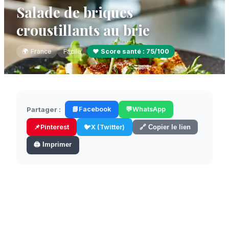
Salade de briques
croustillants au brie
🌍
France
Facile
❤️ Score santé :
75
/100
Partager :
📘
Facebook
💬
WhatsApp
📌
Pinterest
🐦
X (Twitter)
🔗 Copier le lien
🖨️ Imprimer