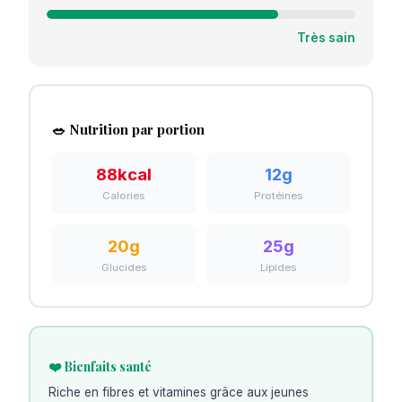
Très sain
🥗 Nutrition par portion
88
kcal
12
g
Calories
Protéines
20
g
25
g
Glucides
Lipides
❤️ Bienfaits santé
Riche en fibres et vitamines grâce aux jeunes