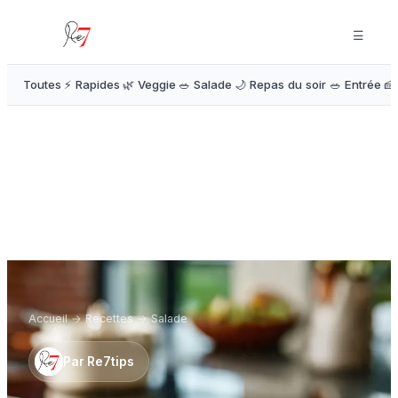
☰
Toutes
⚡ Rapides
🌿 Veggie
🥗 Salade
🌙 Repas du soir
🥗 Entrée
🍰
Accueil
→
Recettes
→
Salade
Par
Re7tips