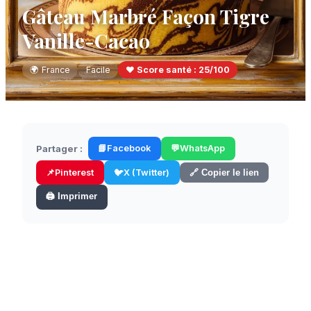
Gâteau Marbré Façon Tigre
Vanille-Cacao
🌍
France
Facile
❤️ Score santé :
25
/100
Partager :
📘
Facebook
💬
WhatsApp
📌
Pinterest
🐦
X (Twitter)
🔗 Copier le lien
🖨️ Imprimer