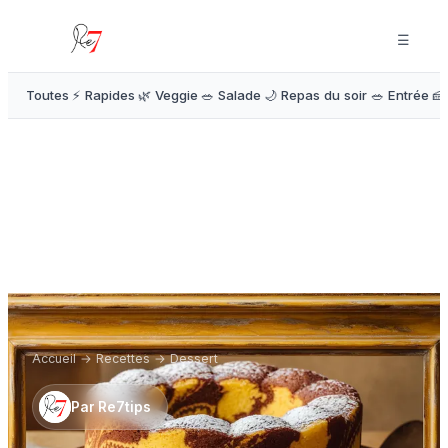
☰
Toutes
⚡ Rapides
🌿 Veggie
🥗 Salade
🌙 Repas du soir
🥗 Entrée
🍰
Accueil
→
Recettes
→
Dessert
Par
Re7tips