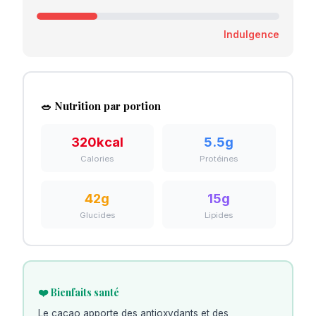
Indulgence
🥗 Nutrition par portion
320
kcal
5.5
g
Calories
Protéines
42
g
15
g
Glucides
Lipides
❤️ Bienfaits santé
Le cacao apporte des antioxydants et des