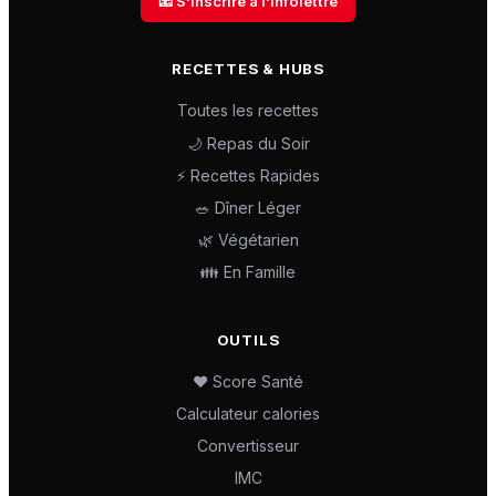
📧 S'inscrire à l'infolettre
RECETTES & HUBS
Toutes les recettes
🌙 Repas du Soir
⚡ Recettes Rapides
🥗 Dîner Léger
🌿 Végétarien
👪 En Famille
OUTILS
❤️ Score Santé
Calculateur calories
Convertisseur
IMC