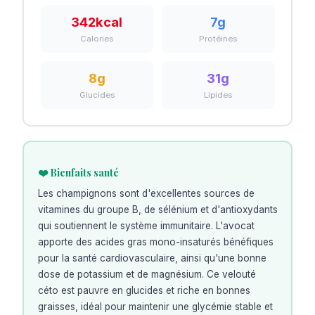
342
kcal
7
g
Calories
Protéines
8
g
31
g
Glucides
Lipides
❤️ Bienfaits santé
Les champignons sont d'excellentes sources de
vitamines du groupe B, de sélénium et d'antioxydants
qui soutiennent le système immunitaire. L'avocat
apporte des acides gras mono-insaturés bénéfiques
pour la santé cardiovasculaire, ainsi qu'une bonne
dose de potassium et de magnésium. Ce velouté
céto est pauvre en glucides et riche en bonnes
graisses, idéal pour maintenir une glycémie stable et