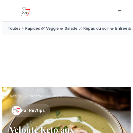
☰
Toutes
⚡ Rapides
🌿 Veggie
🥗 Salade
🌙 Repas du soir
🥗 Entrée
🍰
Accueil
→
Recettes
→
Soupe
Par
Re7tips
Velouté Keto aux