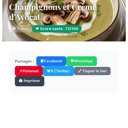
Champignons et Crème
d'Avocat
🌍
France
❤️ Score santé :
72
/100
Partager :
📘
Facebook
💬
WhatsApp
📌
Pinterest
🐦
X (Twitter)
🔗 Copier le lien
🖨️ Imprimer