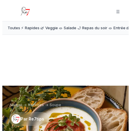
☰
Toutes
⚡ Rapides
🌿 Veggie
🥗 Salade
🌙 Repas du soir
🥗 Entrée
🍰
Accueil
→
Recettes
→
Soupe
Par
Re7tips