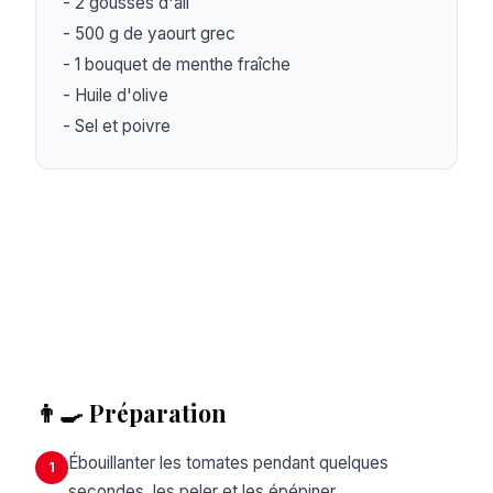
- 2 gousses d'ail

- 500 g de yaourt grec

- 1 bouquet de menthe fraîche

- Huile d'olive

- Sel et poivre
👨‍🍳 Préparation
Ébouillanter les tomates pendant quelques
1
secondes, les peler et les épépiner.