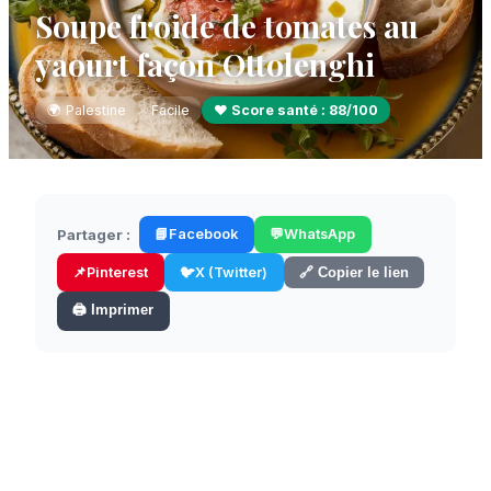
Soupe froide de tomates au
yaourt façon Ottolenghi
🌍
Palestine
Facile
❤️ Score santé :
88
/100
Partager :
📘
Facebook
💬
WhatsApp
📌
Pinterest
🐦
X (Twitter)
🔗 Copier le lien
🖨️ Imprimer