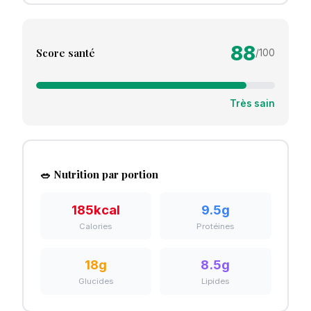
88
Score santé
/100
Très sain
🥗 Nutrition par portion
185
kcal
9.5
g
Calories
Protéines
18
g
8.5
g
Glucides
Lipides