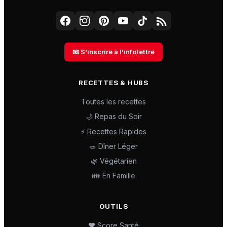
📧 S'inscrire à l'infolettre
RECETTES & HUBS
Toutes les recettes
🌙 Repas du Soir
⚡ Recettes Rapides
🥗 Dîner Léger
🌿 Végétarien
👪 En Famille
OUTILS
❤️ Score Santé