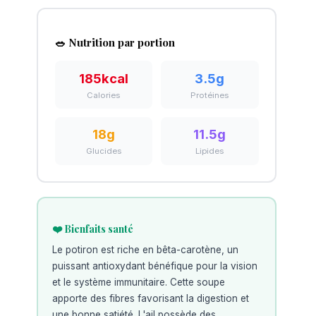
🥗 Nutrition par portion
185
kcal
3.5
g
Calories
Protéines
18
g
11.5
g
Glucides
Lipides
❤️ Bienfaits santé
Le potiron est riche en bêta-carotène, un
puissant antioxydant bénéfique pour la vision
et le système immunitaire. Cette soupe
apporte des fibres favorisant la digestion et
une bonne satiété. L'ail possède des