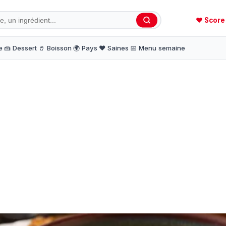
❤️ Score
e
🍰 Dessert
🥤 Boisson
🌍 Pays
❤️ Saines
📅 Menu semaine