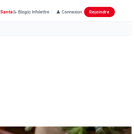
Rejoindre
 Santé
📝 Blog
📧 Infolettre
👤 Connexion