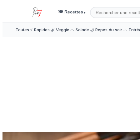
🍽️ Recettes
▼
Toutes
⚡ Rapides
🌿 Veggie
🥗 Salade
🌙 Repas du soir
🥗 Entré