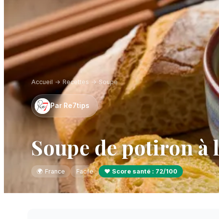
Accueil
→
Recettes
→
Soupe
Par
Re7tips
Soupe de potiron à 
🌍
France
Facile
❤️ Score santé :
72
/100