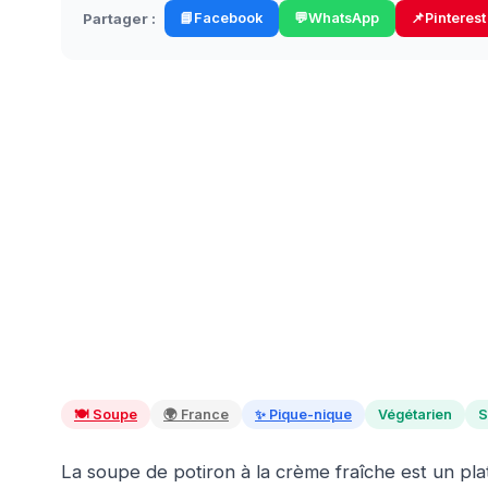
Partager :
📘
Facebook
💬
WhatsApp
📌
Pinterest
🍽️
Soupe
🌍
France
✨
Pique-nique
Végétarien
S
La soupe de potiron à la crème fraîche est un pla