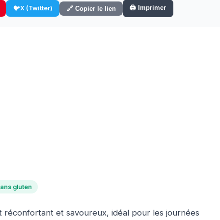
🖨️ Imprimer
🐦
X (Twitter)
🔗 Copier le lien
ans gluten
t réconfortant et savoureux, idéal pour les journées