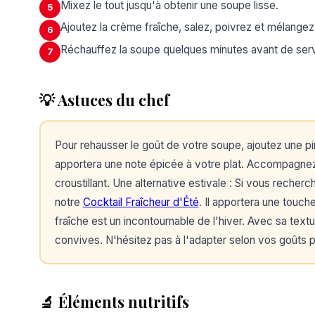
Mixez le tout jusqu'à obtenir une soupe lisse.
5
Ajoutez la crème fraîche, salez, poivrez et mélangez
6
Réchauffez la soupe quelques minutes avant de serv
7
💡 Astuces du chef
Pour rehausser le goût de votre soupe, ajoutez une p
apportera une note épicée à votre plat. Accompagnez 
croustillant. Une alternative estivale : Si vous recher
notre
Cocktail Fraîcheur d'Été
. Il apportera une touch
fraîche est un incontournable de l'hiver. Avec sa text
convives. N'hésitez pas à l'adapter selon vos goûts po
🔬 Éléments nutritifs