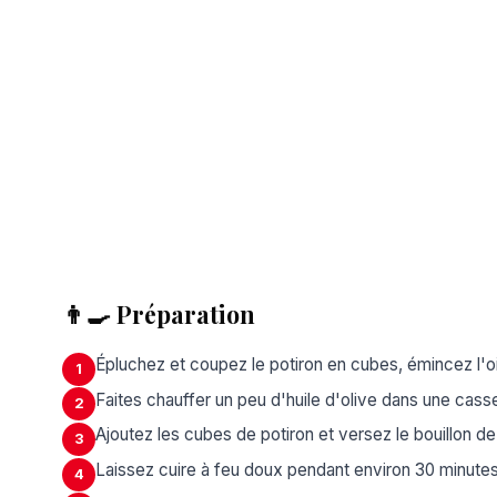
👨‍🍳 Préparation
Épluchez et coupez le potiron en cubes, émincez l'oig
1
Faites chauffer un peu d'huile d'olive dans une cassero
2
Ajoutez les cubes de potiron et versez le bouillon d
3
Laissez cuire à feu doux pendant environ 30 minutes,
4