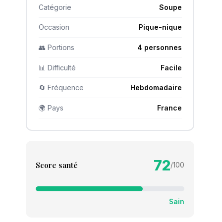
Catégorie
Soupe
Occasion
Pique-nique
👥 Portions
4 personnes
📊 Difficulté
Facile
🔄 Fréquence
Hebdomadaire
🌍 Pays
France
72
Score santé
/100
Sain