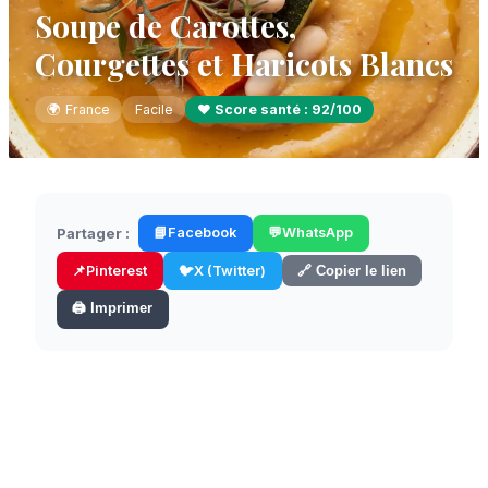
Soupe de Carottes,
Courgettes et Haricots Blancs
🌍
France
Facile
❤️ Score santé :
92
/100
Partager :
📘
Facebook
💬
WhatsApp
📌
Pinterest
🐦
X (Twitter)
🔗 Copier le lien
🖨️ Imprimer