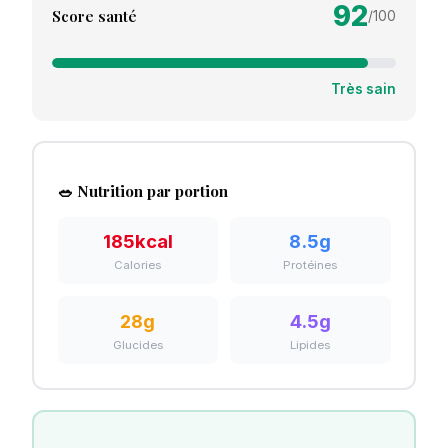
92
Score santé
/100
Très sain
🥗 Nutrition par portion
185
kcal
8.5
g
Calories
Protéines
28
g
4.5
g
Glucides
Lipides