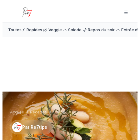
☰
Toutes
⚡ Rapides
🌿 Veggie
🥗 Salade
🌙 Repas du soir
🥗 Entrée
🍰
Accueil
→
Recettes
→
Soupe
Par
Re7tips