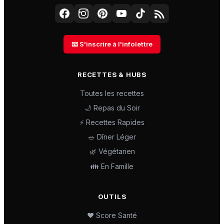
📧 S'inscrire à l'infolettre
RECETTES & HUBS
Toutes les recettes
🌙 Repas du Soir
⚡ Recettes Rapides
🥗 Dîner Léger
🌿 Végétarien
👪 En Famille
OUTILS
❤️ Score Santé