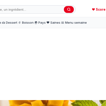
❤️ Score
e
🍰 Dessert
🥤 Boisson
🌍 Pays
❤️ Saines
📅 Menu semaine