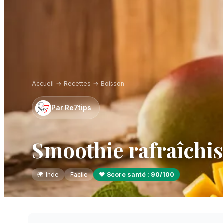
Accueil
→
Recettes
→
Boisson
Par
Re7tips
Smoothie rafraîchis
🌍
Inde
Facile
❤️ Score santé :
90
/100