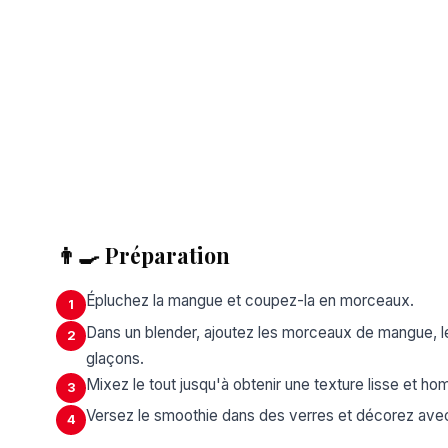
👨‍🍳 Préparation
Épluchez la mangue et coupez-la en morceaux.
1
Dans un blender, ajoutez les morceaux de mangue, le ju
2
glaçons.
Mixez le tout jusqu'à obtenir une texture lisse et h
3
Versez le smoothie dans des verres et décorez avec
4