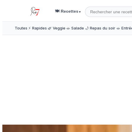
🍽️ Recettes
▼
Toutes
⚡ Rapides
🌿 Veggie
🥗 Salade
🌙 Repas du soir
🥗 Entré