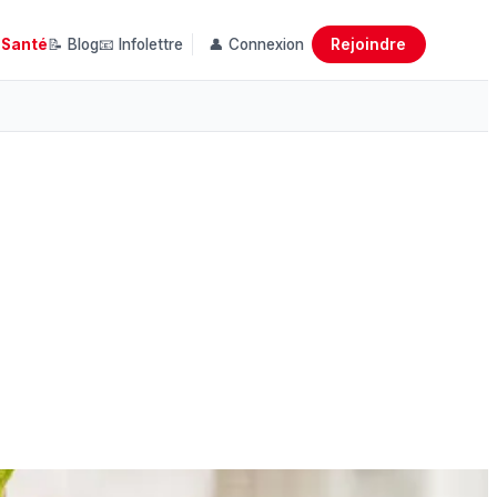
Rejoindre
 Santé
📝 Blog
📧 Infolettre
👤 Connexion