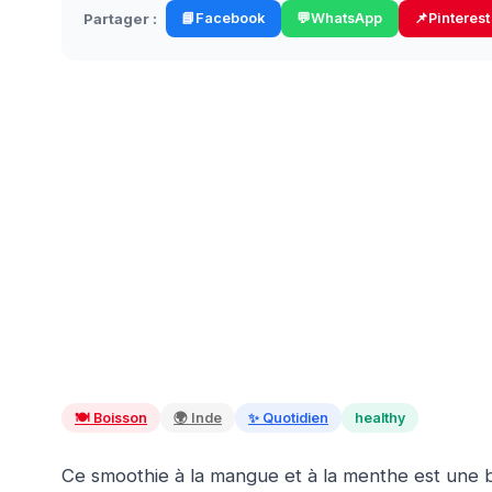
Partager :
📘
Facebook
💬
WhatsApp
📌
Pinterest
🍽️
Boisson
🌍
Inde
✨
Quotidien
healthy
Ce smoothie à la mangue et à la menthe est une boi