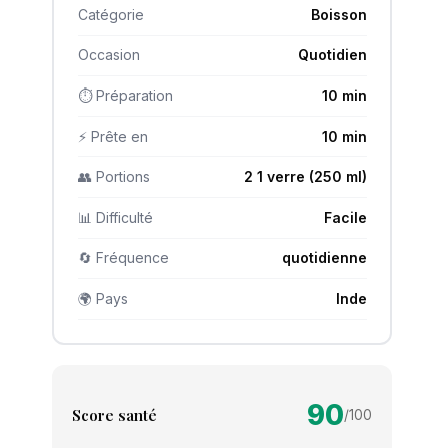
Catégorie
Boisson
Occasion
Quotidien
⏱ Préparation
10 min
⚡ Prête en
10 min
👥 Portions
2 1 verre (250 ml)
📊 Difficulté
Facile
🔄 Fréquence
quotidienne
🌍 Pays
Inde
90
Score santé
/100