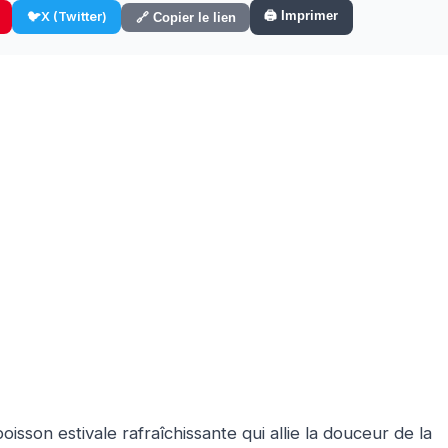
🖨️ Imprimer
🐦
X (Twitter)
🔗 Copier le lien
sson estivale rafraîchissante qui allie la douceur de la