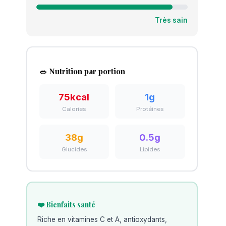
Très sain
🥗 Nutrition par portion
75
kcal
1
g
Calories
Protéines
38
g
0.5
g
Glucides
Lipides
❤️ Bienfaits santé
Riche en vitamines C et A, antioxydants,