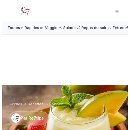
☰
Toutes
⚡ Rapides
🌿 Veggie
🥗 Salade
🌙 Repas du soir
🥗 Entrée
🍰
Accueil
→
Recettes
→
Boisson
Par
Re7tips