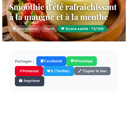
Smoothie d'été rafraîchissant
à la mangue et à la menthe
🌍
International
Facile
❤️ Score santé :
72
/100
Partager :
📘
Facebook
💬
WhatsApp
📌
Pinterest
🐦
X (Twitter)
🔗 Copier le lien
🖨️ Imprimer