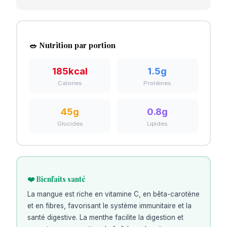
🥗 Nutrition par portion
185
kcal
1.5
g
Calories
Protéines
45
g
0.8
g
Glucides
Lipides
❤️ Bienfaits santé
La mangue est riche en vitamine C, en bêta-carotène
et en fibres, favorisant le système immunitaire et la
santé digestive. La menthe facilite la digestion et