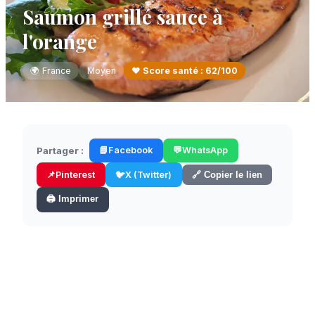
Saumon grillé sauce à
l'orange
🌍
France
Moyen
❤️ Score santé :
62
/100
Partager :
📘
Facebook
💬
WhatsApp
📌
Pinterest
🐦
X (Twitter)
🔗 Copier le lien
🖨️ Imprimer