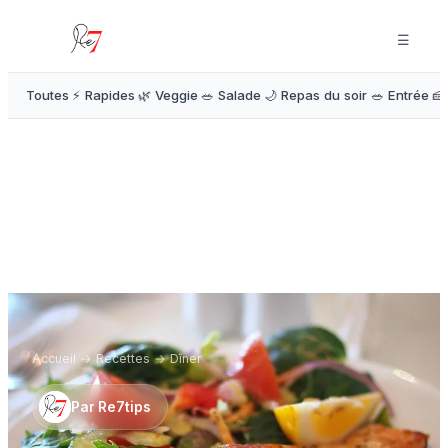
☰
Toutes
⚡ Rapides
🌿 Veggie
🥗 Salade
🌙 Repas du soir
🥗 Entrée
🍰
Accueil
→
Recettes
→
Dîner
Par
Re7tips