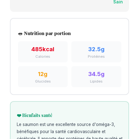
Sain
🥗 Nutrition par portion
485
kcal
32.5
g
Calories
Protéines
12
g
34.5
g
Glucides
Lipides
❤️ Bienfaits santé
Le saumon est une excellente source d'oméga-3,
bénéfiques pour la santé cardiovasculaire et
cérébrale. Il apporte des protéines de haute qualité et