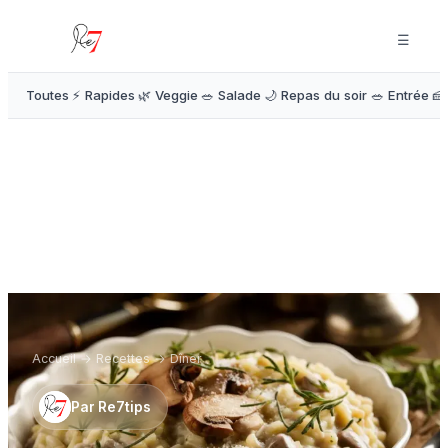
☰
Toutes
⚡ Rapides
🌿 Veggie
🥗 Salade
🌙 Repas du soir
🥗 Entrée
🍰
Accueil
→
Recettes
→
Dîner
Par
Re7tips