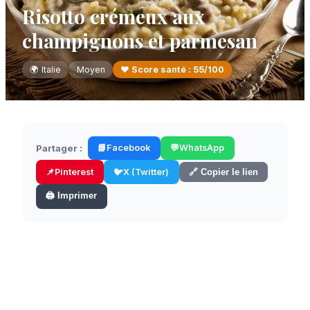
Risotto crémeux aux
champignons et parmesan
🌍
Italie
Moyen
❤️ Score santé :
55
/100
Partager :
📘
Facebook
💬
WhatsApp
📌
Pinterest
🐦
X (Twitter)
🔗 Copier le lien
🖨️ Imprimer