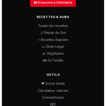
📧 S'inscrire à l'infolettre
RECETTES & HUBS
Toutes les recettes
🌙 Repas du Soir
⚡ Recettes Rapides
🥗 Dîner Léger
🌿 Végétarien
👪 En Famille
OUTILS
❤️ Score Santé
Calculateur calories
Convertisseur
IMC