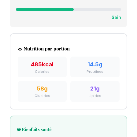
Sain
🥗 Nutrition par portion
485
kcal
14.5
g
Calories
Protéines
58
g
21
g
Glucides
Lipides
❤️ Bienfaits santé