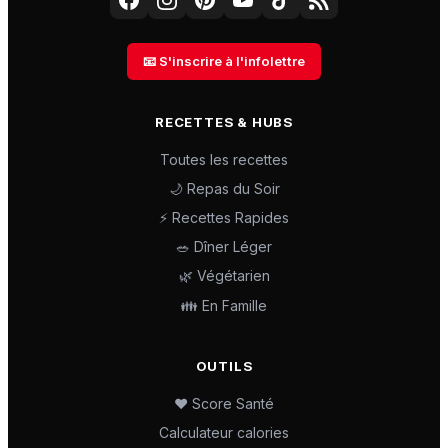
📧 S'inscrire à l'infolettre
RECETTES & HUBS
Toutes les recettes
🌙 Repas du Soir
⚡ Recettes Rapides
🥗 Dîner Léger
🌿 Végétarien
👪 En Famille
OUTILS
❤️ Score Santé
Calculateur calories