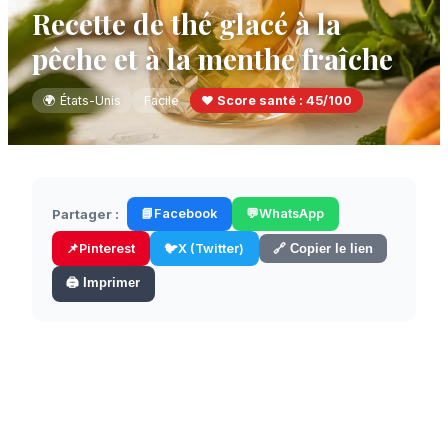
Recette de thé glacé à la
pêche et à la menthe fraîche
🌍
États-Unis
Facile
❤️ Score santé :
45
/100
Partager :
📘
Facebook
💬
WhatsApp
📌
Pinterest
🐦
X (Twitter)
🔗 Copier le lien
🖨️ Imprimer