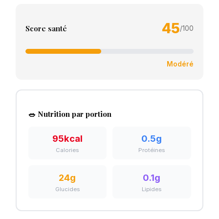
45
Score santé
/100
Modéré
🥗 Nutrition par portion
95
kcal
0.5
g
Calories
Protéines
24
g
0.1
g
Glucides
Lipides