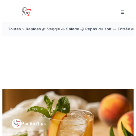
☰
Toutes
⚡ Rapides
🌿 Veggie
🥗 Salade
🌙 Repas du soir
🥗 Entrée
🍰
Accueil
→
Recettes
→
Boisson
Par
Re7tips