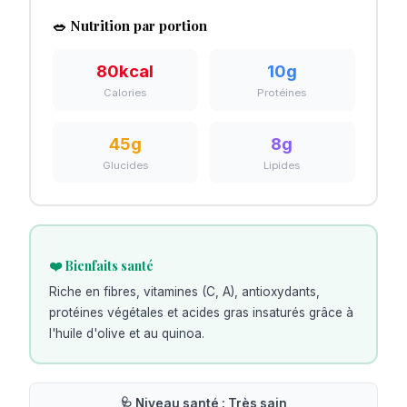
🥗 Nutrition par portion
80
kcal
10
g
Calories
Protéines
45
g
8
g
Glucides
Lipides
❤️ Bienfaits santé
Riche en fibres, vitamines (C, A), antioxydants,
protéines végétales et acides gras insaturés grâce à
l'huile d'olive et au quinoa.
🩺 Niveau santé :
Très sain