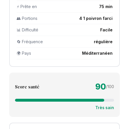
⚡ Prête en
75 min
👥 Portions
4 1 poivron farci
📊 Difficulté
Facile
🔄 Fréquence
régulière
🌍 Pays
Méditerranéen
90
Score santé
/100
Très sain