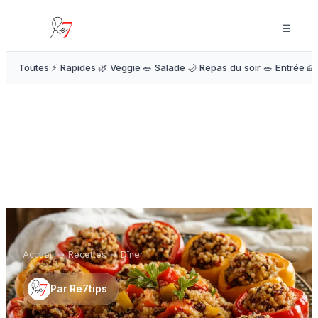
☰
Toutes
⚡ Rapides
🌿 Veggie
🥗 Salade
🌙 Repas du soir
🥗 Entrée
🍰
Accueil
→
Recettes
→
Dîner
Par
Re7tips