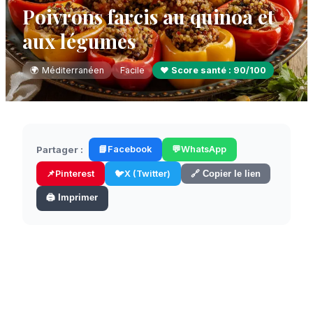
Poivrons farcis au quinoa et
aux légumes
🌍
Méditerranéen
Facile
❤️ Score santé :
90
/100
Partager :
📘
Facebook
💬
WhatsApp
📌
Pinterest
🐦
X (Twitter)
🔗 Copier le lien
🖨️ Imprimer