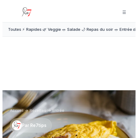
☰
Toutes
⚡ Rapides
🌿 Veggie
🥗 Salade
🌙 Repas du soir
🥗 Entrée
🍰
Accueil
→
Recettes
→
Entrée
Par
Re7tips