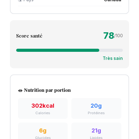
78
Score santé
/100
Très sain
🥗 Nutrition par portion
302
kcal
20
g
Calories
Protéines
6
g
21
g
Glucides
Lipides