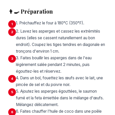
👨‍🍳 Préparation
1. Préchauffez le four à 180°C (350°F).
1
2. Lavez les asperges et cassez les extrémités
2
dures (elles se cassent naturellement au bon
endroit). Coupez les tiges tendres en diagonale en
tronçons d'environ 1 cm.
3. Faites bouillir les asperges dans de l'eau
3
légèrement salée pendant 2 minutes, puis
égouttez-les et réservez.
4. Dans un bol, fouettez les œufs avec le lait, une
4
pincée de sel et du poivre noir.
5. Ajoutez les asperges égouttées, le saumon
5
fumé et la feta émiettée dans le mélange d'œufs.
Mélangez délicatement.
6. Faites chauffer l'huile de coco dans une poêle
6