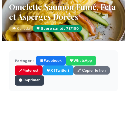
Omelette Saumon Fumé, Feta
et Asperges Dorées
🌍
Canada
❤️ Score santé :
78
/100
Partager :
📘
Facebook
💬
WhatsApp
📌
Pinterest
🐦
X (Twitter)
🔗 Copier le lien
🖨️ Imprimer