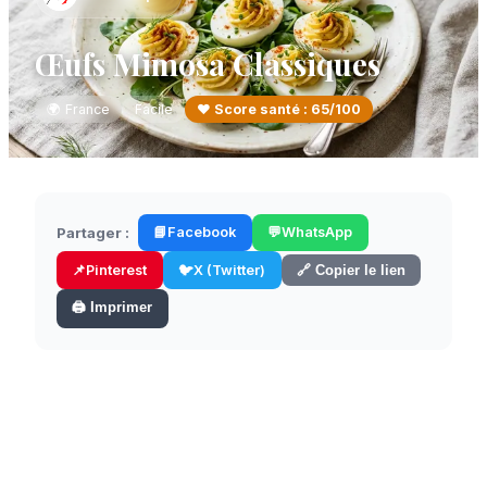
Œufs Mimosa Classiques
🌍
France
Facile
❤️ Score santé :
65
/100
Partager :
📘
Facebook
💬
WhatsApp
📌
Pinterest
🐦
X (Twitter)
🔗 Copier le lien
🖨️ Imprimer