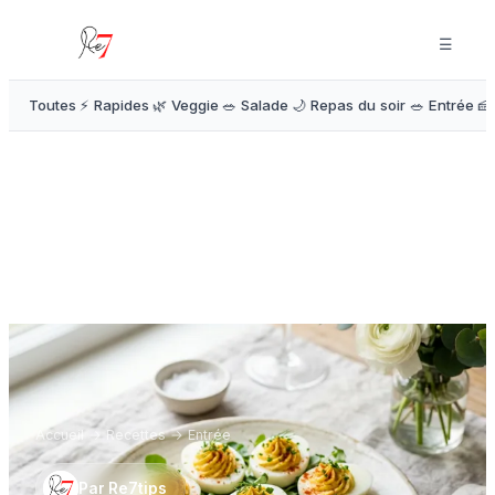
☰
Toutes
⚡ Rapides
🌿 Veggie
🥗 Salade
🌙 Repas du soir
🥗 Entrée
🍰
Accueil
→
Recettes
→
Entrée
Par
Re7tips