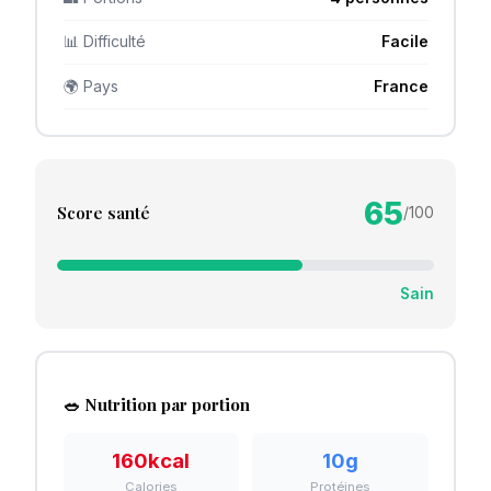
📊 Difficulté
Facile
🌍 Pays
France
65
Score santé
/100
Sain
🥗 Nutrition par portion
160
kcal
10
g
Calories
Protéines