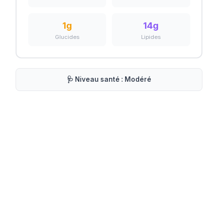
1
g
14
g
Glucides
Lipides
🩺 Niveau santé :
Modéré