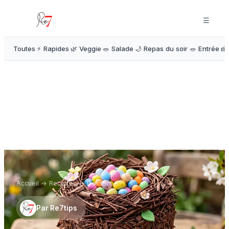
☰
Toutes
⚡ Rapides
🌿 Veggie
🥗 Salade
🌙 Repas du soir
🥗 Entrée
🍰
Accueil
→
Recettes
→
Dessert
Par
Re7tips