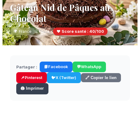
Gâteau Nid de Pâques au
Chocolat
🌍
France
Facile
❤️ Score santé :
40
/100
Partager :
📘
Facebook
💬
WhatsApp
📌
Pinterest
🐦
X (Twitter)
🔗 Copier le lien
🖨️ Imprimer