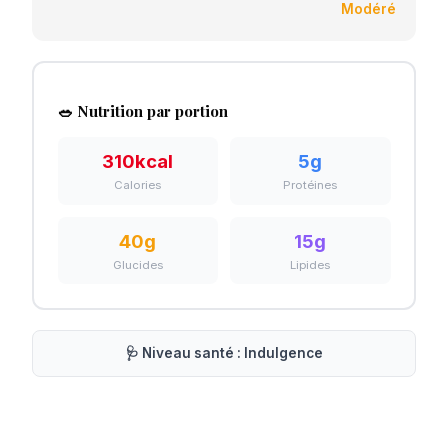
Modéré
🥗 Nutrition par portion
310
kcal
5
g
Calories
Protéines
40
g
15
g
Glucides
Lipides
🩺 Niveau santé :
Indulgence