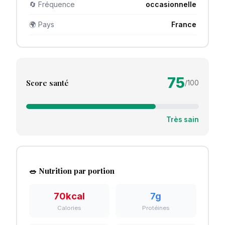
🔄 Fréquence
occasionnelle
🌍 Pays
France
75
Score santé
/100
Très sain
🥗 Nutrition par portion
70
kcal
7
g
Calories
Protéines