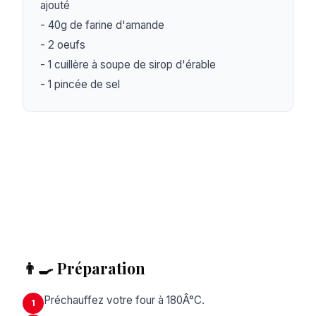
ajouté

- 40g de farine d'amande

- 2 oeufs

- 1 cuillère à soupe de sirop d'érable

- 1 pincée de sel
👨‍🍳 Préparation
Préchauffez votre four à 180Â°C.
1