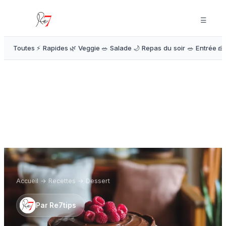
☰
Toutes
⚡ Rapides
🌿 Veggie
🥗 Salade
🌙 Repas du soir
🥗 Entrée
🍰
Accueil
→
Recettes
→
Dessert
Par
Re7tips