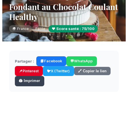
Fondant au Chocolat Coulant
Healthy
🌍
France
Facile
❤️ Score santé :
75
/100
Partager :
📘
Facebook
💬
WhatsApp
📌
Pinterest
🐦
X (Twitter)
🔗 Copier le lien
🖨️ Imprimer