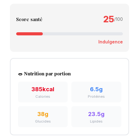
25
Score santé
/100
Indulgence
🥗 Nutrition par portion
385
kcal
6.5
g
Calories
Protéines
38
g
23.5
g
Glucides
Lipides