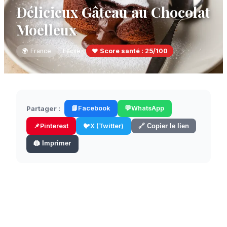
Délicieux Gâteau au Chocolat
Moelleux
🌍
France
Facile
❤️ Score santé :
25
/100
Partager :
📘
Facebook
💬
WhatsApp
📌
Pinterest
🐦
X (Twitter)
🔗 Copier le lien
🖨️ Imprimer