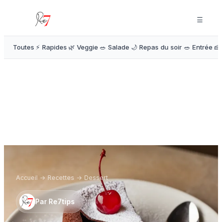
☰
Toutes
⚡ Rapides
🌿 Veggie
🥗 Salade
🌙 Repas du soir
🥗 Entrée
🍰
Accueil
→
Recettes
→
Dessert
Par
Re7tips