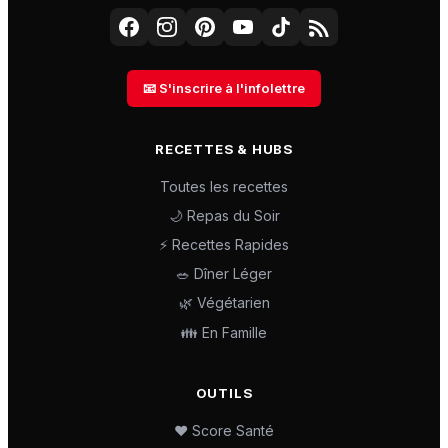
📧 S'inscrire à l'infolettre
RECETTES & HUBS
Toutes les recettes
🌙 Repas du Soir
⚡ Recettes Rapides
🥗 Dîner Léger
🌿 Végétarien
👪 En Famille
OUTILS
❤️ Score Santé