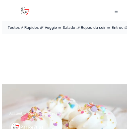
☰
Toutes
⚡ Rapides
🌿 Veggie
🥗 Salade
🌙 Repas du soir
🥗 Entrée
🍰
Accueil
→
Recettes
→
Dessert
Par
Re7tips