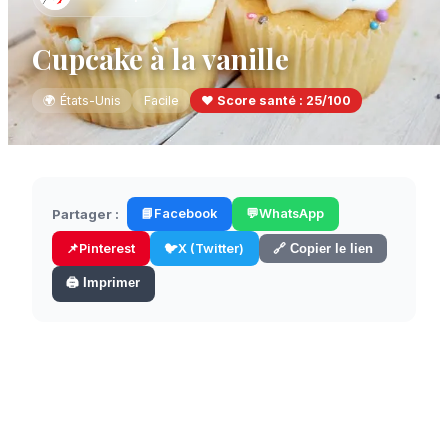
Cupcake à la vanille
🌍
États-Unis
Facile
❤️ Score santé :
25
/100
Partager :
📘
Facebook
💬
WhatsApp
📌
Pinterest
🐦
X (Twitter)
🔗 Copier le lien
🖨️ Imprimer