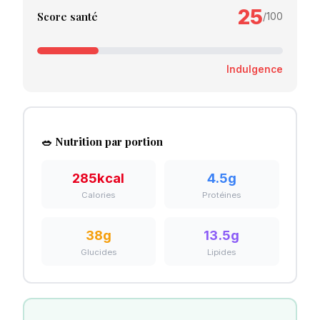
25
Score santé
/100
Indulgence
🥗 Nutrition par portion
285
kcal
4.5
g
Calories
Protéines
38
g
13.5
g
Glucides
Lipides