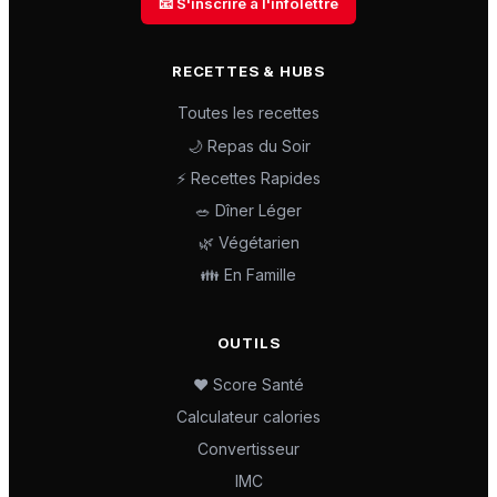
📧 S'inscrire à l'infolettre
RECETTES & HUBS
Toutes les recettes
🌙 Repas du Soir
⚡ Recettes Rapides
🥗 Dîner Léger
🌿 Végétarien
👪 En Famille
OUTILS
❤️ Score Santé
Calculateur calories
Convertisseur
IMC