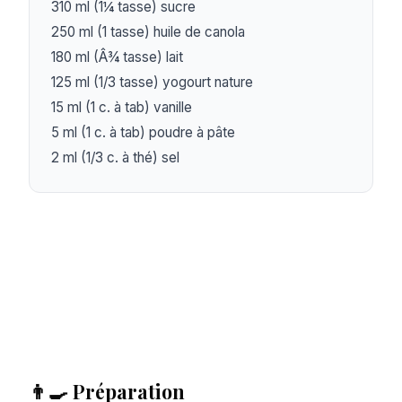
310 ml (1¼ tasse) sucre

250 ml (1 tasse) huile de canola

180 ml (Â¾ tasse) lait

125 ml (1/3 tasse) yogourt nature

15 ml (1 c. à tab) vanille

5 ml (1 c. à tab) poudre à pâte

2 ml (1/3 c. à thé) sel
👨‍🍳 Préparation