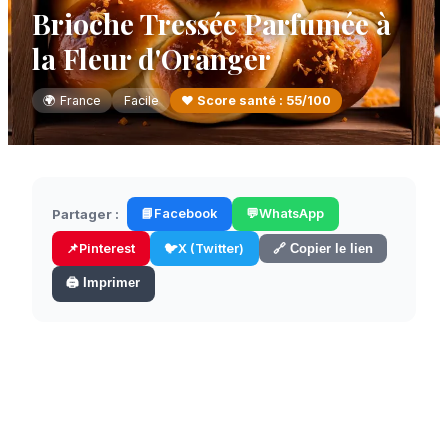
Brioche Tressée Parfumée à
la Fleur d'Oranger
🌍
France
Facile
❤️ Score santé :
55
/100
Partager :
📘
Facebook
💬
WhatsApp
📌
Pinterest
🐦
X (Twitter)
🔗 Copier le lien
🖨️ Imprimer