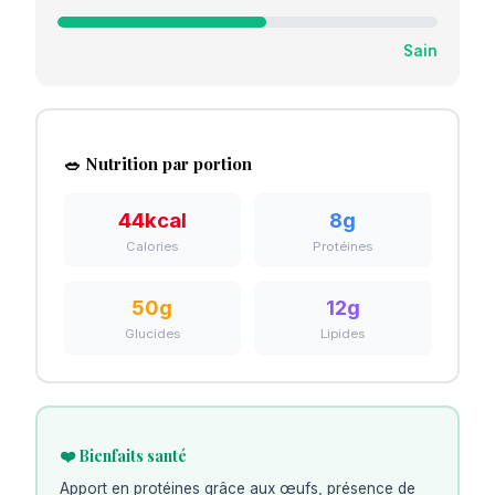
Sain
🥗 Nutrition par portion
44
kcal
8
g
Calories
Protéines
50
g
12
g
Glucides
Lipides
❤️ Bienfaits santé
Apport en protéines grâce aux œufs, présence de