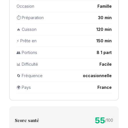
Occasion
Famille
⏱ Préparation
30 min
🔥 Cuisson
120 min
⚡ Prête en
150 min
👥 Portions
8 1 part
📊 Difficulté
Facile
🔄 Fréquence
occasionnelle
🌍 Pays
France
55
Score santé
/100