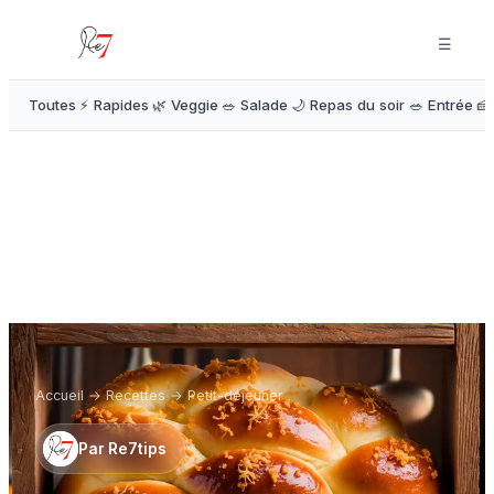
☰
Toutes
⚡ Rapides
🌿 Veggie
🥗 Salade
🌙 Repas du soir
🥗 Entrée
🍰
Accueil
→
Recettes
→
Petit-déjeuner
Par
Re7tips