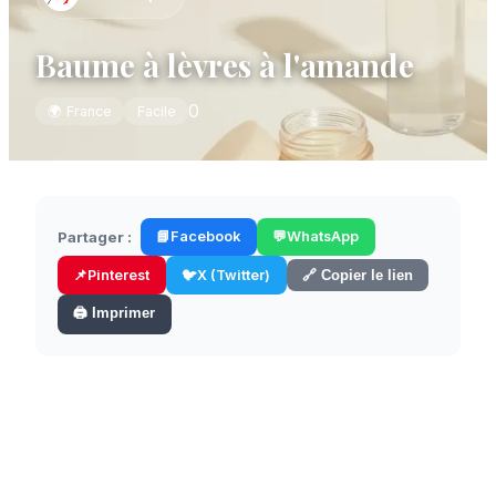
Baume à lèvres à l'amande
0
🌍
France
Facile
Partager :
📘
Facebook
💬
WhatsApp
📌
Pinterest
🐦
X (Twitter)
🔗 Copier le lien
🖨️ Imprimer