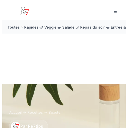
☰
Toutes
⚡ Rapides
🌿 Veggie
🥗 Salade
🌙 Repas du soir
🥗 Entrée
🍰
Accueil
→
Recettes
→
Beauté
Par
Re7tips