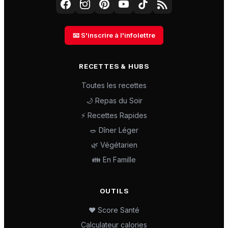
📧 S'inscrire à l'infolettre
RECETTES & HUBS
Toutes les recettes
🌙 Repas du Soir
⚡ Recettes Rapides
🥗 Dîner Léger
🌿 Végétarien
👪 En Famille
OUTILS
❤️ Score Santé
Calculateur calories