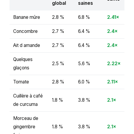
global
saines
Banane mûre
2.8 %
6.8 %
2.41×
Concombre
2.7 %
6.4 %
2.4×
Ait d amande
2.7 %
6.4 %
2.4×
Quelques
2.5 %
5.6 %
2.22×
glaçons
Tomate
2.8 %
6.0 %
2.11×
Cuillère à café
1.8 %
3.8 %
2.1×
de curcuma
Morceau de
gingembre
1.8 %
3.8 %
2.1×