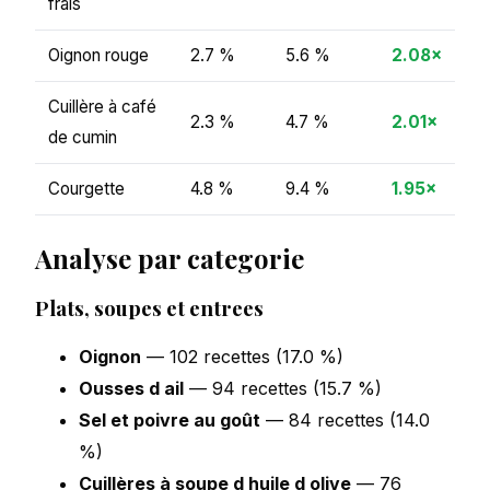
frais
Oignon rouge
2.7 %
5.6 %
2.08×
Cuillère à café
2.3 %
4.7 %
2.01×
de cumin
Courgette
4.8 %
9.4 %
1.95×
Analyse par categorie
Plats, soupes et entrees
Oignon
— 102 recettes (17.0 %)
Ousses d ail
— 94 recettes (15.7 %)
Sel et poivre au goût
— 84 recettes (14.0
%)
Cuillères à soupe d huile d olive
— 76