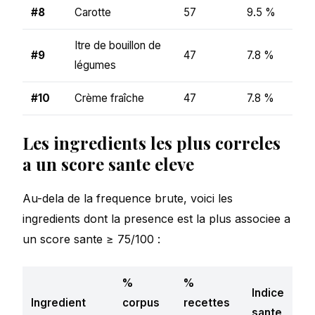
#8
Carotte
57
9.5 %
Itre de bouillon de
#9
47
7.8 %
légumes
#10
Crème fraîche
47
7.8 %
Les ingredients les plus correles
a un score sante eleve
Au-dela de la frequence brute, voici les
ingredients dont la presence est la plus associee a
un score sante ≥ 75/100 :
%
%
Indice
Ingredient
corpus
recettes
sante