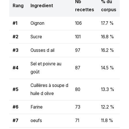
Nb
% du
Rang
Ingredient
recettes
corpus
#1
Oignon
106
17.7 %
#2
Sucre
101
16.8 %
#3
Ousses d ail
97
16.2 %
Sel et poivre au
#4
87
14.5 %
goût
Cuillères à soupe d
#5
80
13.3 %
huile d olive
#6
Farine
73
12.2 %
#7
oeufs
71
11.8 %