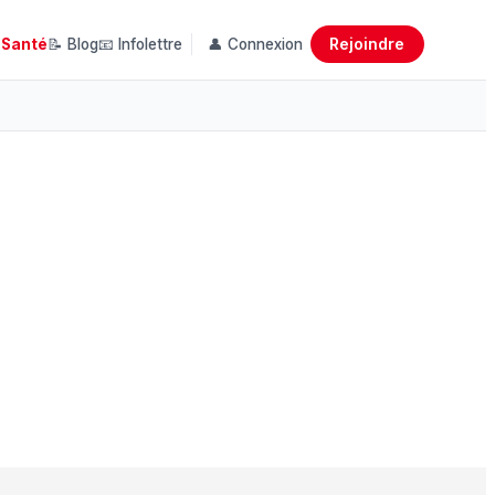
Rejoindre
 Santé
📝 Blog
📧 Infolettre
👤 Connexion