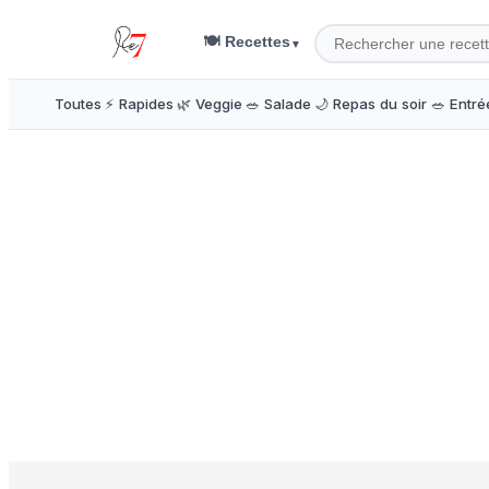
🍽️ Recettes
▼
Toutes
⚡ Rapides
🌿 Veggie
🥗 Salade
🌙 Repas du soir
🥗 Entré