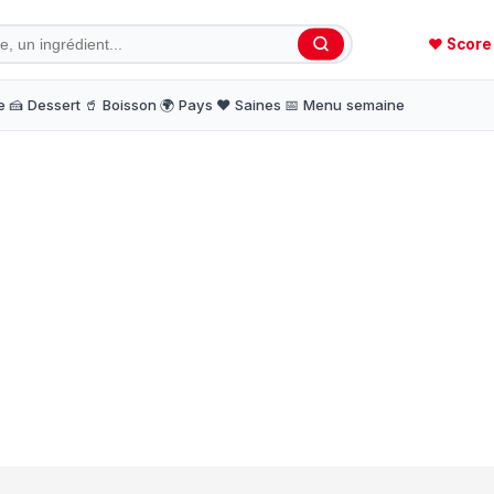
❤️ Score
e
🍰 Dessert
🥤 Boisson
🌍 Pays
❤️ Saines
📅 Menu semaine